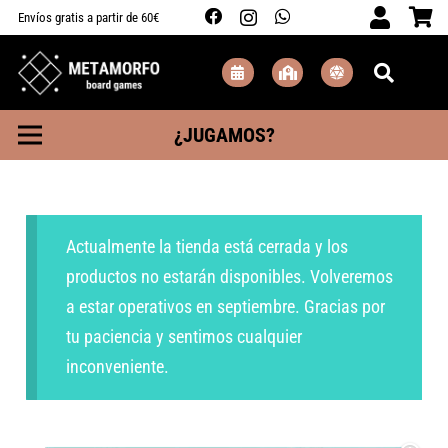
Envíos gratis a partir de 60€
¿JUGAMOS?
Actualmente la tienda está cerrada y los
productos no estarán disponibles. Volveremos
a estar operativos en septiembre. Gracias por
tu paciencia y sentimos cualquier
inconveniente.