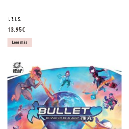
I.R.I.S.
13.95
€
Leer más