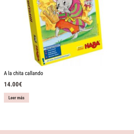
A la chita callando
14.00
€
Leer más