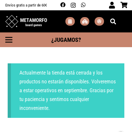
Envíos gratis a partir de 60€
¿JUGAMOS?
Actualmente la tienda está cerrada y los
productos no estarán disponibles. Volveremos
a estar operativos en septiembre. Gracias por
tu paciencia y sentimos cualquier
inconveniente.