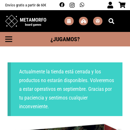
Envíos gratis a partir de 60€
¿JUGAMOS?
Actualmente la tienda está cerrada y los
productos no estarán disponibles. Volveremos
a estar operativos en septiembre. Gracias por
tu paciencia y sentimos cualquier
inconveniente.