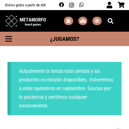
Envíos gratis a partir de 60€
¿JUGAMOS?
Actualmente la tienda está cerrada y los
productos no estarán disponibles. Volveremos
a estar operativos en septiembre. Gracias por
tu paciencia y sentimos cualquier
inconveniente.