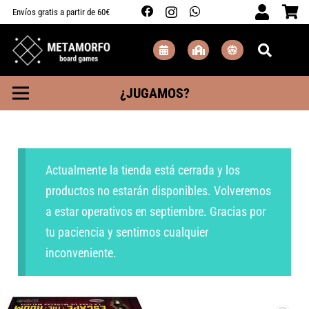
Envíos gratis a partir de 60€
¿JUGAMOS?
Actualmente la tienda está cerrada y los
productos no estarán disponibles. Volveremos
a estar operativos en septiembre. Gracias por
tu paciencia y sentimos cualquier
inconveniente.