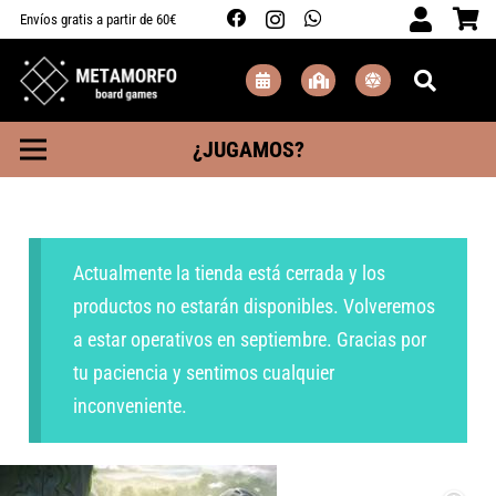
Envíos gratis a partir de 60€
¿JUGAMOS?
Actualmente la tienda está cerrada y los
productos no estarán disponibles. Volveremos
a estar operativos en septiembre. Gracias por
tu paciencia y sentimos cualquier
inconveniente.