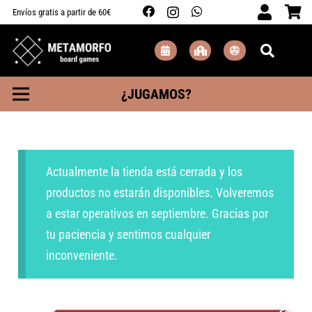
Envíos gratis a partir de 60€
¿JUGAMOS?
Actualmente la tienda está cerrada y los
productos no estarán disponibles. Volveremos
a estar operativos en septiembre. Gracias por
tu paciencia y sentimos cualquier
inconveniente.