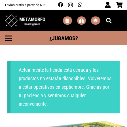
Envíos gratis a partir de 60€
¿JUGAMOS?
Actualmente la tienda está cerrada y los
productos no estarán disponibles. Volveremos
a estar operativos en septiembre. Gracias por
tu paciencia y sentimos cualquier
inconveniente.