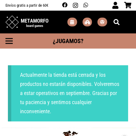
Envíos gratis a partir de 60€
¿JUGAMOS?
Actualmente la tienda está cerrada y los
productos no estarán disponibles. Volveremos
a estar operativos en septiembre. Gracias por
tu paciencia y sentimos cualquier
inconveniente.