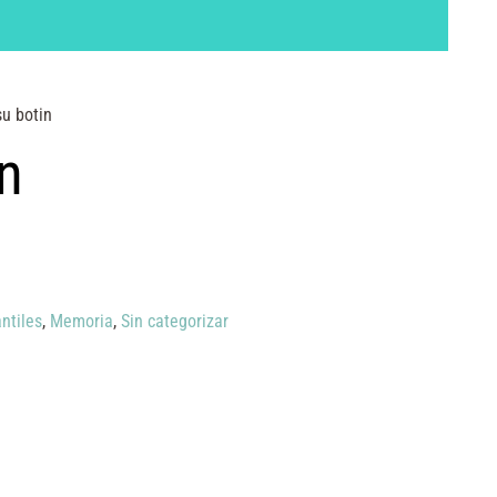
su botin
in
ntiles
,
Memoria
,
Sin categorizar