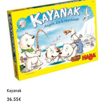
Kayanak
36.55
€