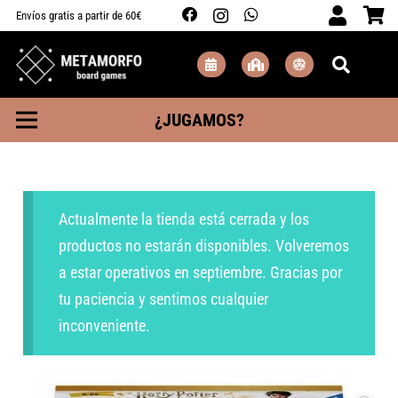
Envíos gratis a partir de 60€
¿JUGAMOS?
Actualmente la tienda está cerrada y los
productos no estarán disponibles. Volveremos
a estar operativos en septiembre. Gracias por
tu paciencia y sentimos cualquier
inconveniente.