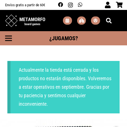
Envíos gratis a partir de 60€
¿JUGAMOS?
Actualmente la tienda está cerrada y los
productos no estarán disponibles. Volveremos
a estar operativos en septiembre. Gracias por
tu paciencia y sentimos cualquier
inconveniente.