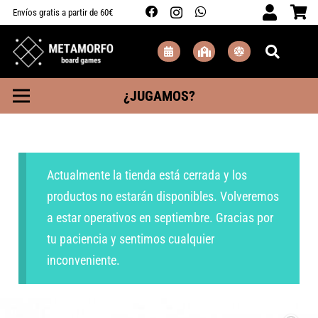
Envíos gratis a partir de 60€
¿JUGAMOS?
Actualmente la tienda está cerrada y los
productos no estarán disponibles. Volveremos
a estar operativos en septiembre. Gracias por
tu paciencia y sentimos cualquier
inconveniente.