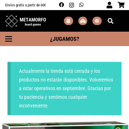
Envíos gratis a partir de 60€
¿JUGAMOS?
Actualmente la tienda está cerrada y los
productos no estarán disponibles. Volveremos
a estar operativos en septiembre. Gracias por
tu paciencia y sentimos cualquier
inconveniente.