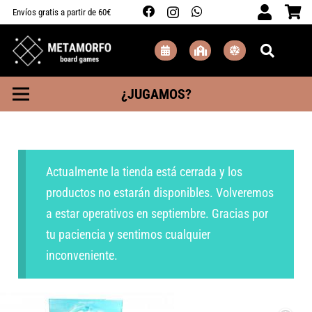
Envíos gratis a partir de 60€
¿JUGAMOS?
Actualmente la tienda está cerrada y los
productos no estarán disponibles. Volveremos
a estar operativos en septiembre. Gracias por
tu paciencia y sentimos cualquier
inconveniente.