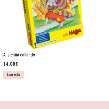
A la chita callando
14.00
€
Leer más