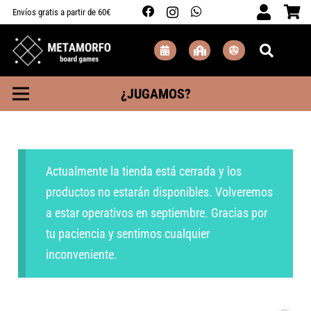
Envíos gratis a partir de 60€
¿JUGAMOS?
Actualmente la tienda está cerrada y los
productos no estarán disponibles. Volveremos
a estar operativos en septiembre. Gracias por
tu paciencia y sentimos cualquier
inconveniente.