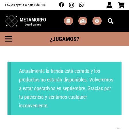
Envíos gratis a partir de 60€
¿JUGAMOS?
Actualmente la tienda está cerrada y los
productos no estarán disponibles. Volveremos
a estar operativos en septiembre. Gracias por
tu paciencia y sentimos cualquier
inconveniente.