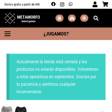
Envíos gratis a partir de 60€
¿JUGAMOS?
Actualmente la tienda está cerrada y los
productos no estarán disponibles. Volveremos
a estar operativos en septiembre. Gracias por
tu paciencia y sentimos cualquier
inconveniente.