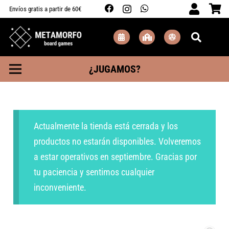
Envíos gratis a partir de 60€
¿JUGAMOS?
Actualmente la tienda está cerrada y los
productos no estarán disponibles. Volveremos
a estar operativos en septiembre. Gracias por
tu paciencia y sentimos cualquier
inconveniente.