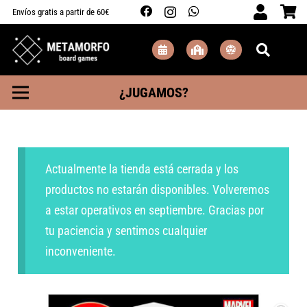
Envíos gratis a partir de 60€
¿JUGAMOS?
Actualmente la tienda está cerrada y los
productos no estarán disponibles. Volveremos
a estar operativos en septiembre. Gracias por
tu paciencia y sentimos cualquier
inconveniente.