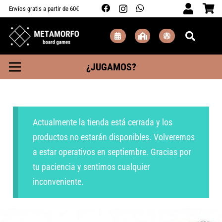
Envíos gratis a partir de 60€
¿JUGAMOS?
Actualmente la tienda está cerrada y los
productos no estarán disponibles. Volveremos
a estar operativos en septiembre. Gracias por
tu paciencia y sentimos cualquier
inconveniente.