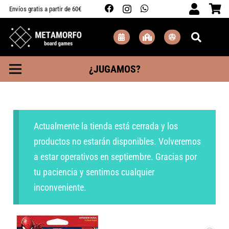
Envíos gratis a partir de 60€
¿JUGAMOS?
Actualmente la tienda está cerrada y los
productos no estarán disponibles. Volveremos
a estar operativos en septiembre. Gracias por
tu paciencia y sentimos cualquier
inconveniente.