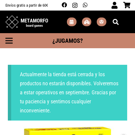
Envíos gratis a partir de 60€
¿JUGAMOS?
Actualmente la tienda está cerrada y los
productos no estarán disponibles. Volveremos
a estar operativos en septiembre. Gracias por
tu paciencia y sentimos cualquier
inconveniente.