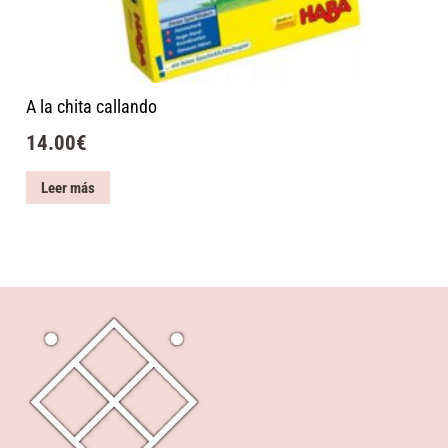
A la chita callando
14.00
€
Leer más