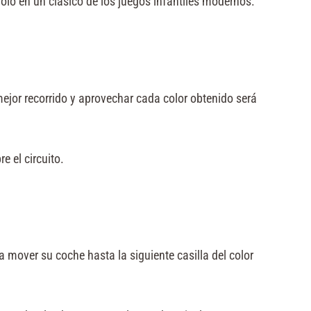
olo en un clásico de los juegos infantiles modernos.
ejor recorrido y aprovechar cada color obtenido será
e el circuito.
a mover su coche hasta la siguiente casilla del color