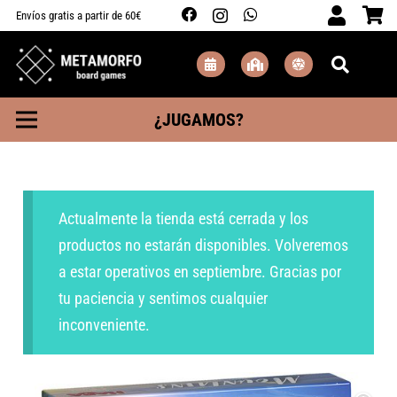
Envíos gratis a partir de 60€
¿JUGAMOS?
Actualmente la tienda está cerrada y los
productos no estarán disponibles. Volveremos
a estar operativos en septiembre. Gracias por
tu paciencia y sentimos cualquier
inconveniente.