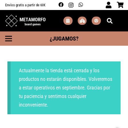
Envíos gratis a partir de 60€
¿JUGAMOS?
Actualmente la tienda está cerrada y los
productos no estarán disponibles. Volveremos
a estar operativos en septiembre. Gracias por
tu paciencia y sentimos cualquier
inconveniente.