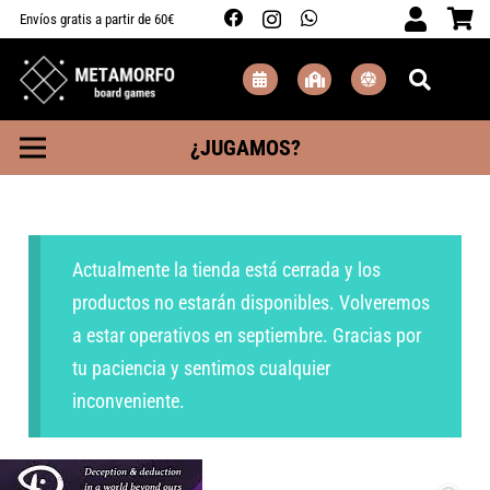
Envíos gratis a partir de 60€
¿JUGAMOS?
Actualmente la tienda está cerrada y los
productos no estarán disponibles. Volveremos
a estar operativos en septiembre. Gracias por
tu paciencia y sentimos cualquier
inconveniente.