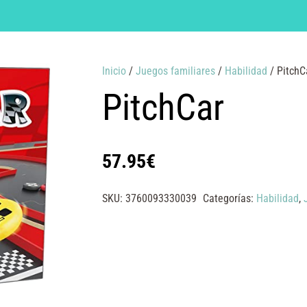
Inicio
/
Juegos familiares
/
Habilidad
/ PitchC
PitchCar
57.95
€
SKU:
3760093330039
Categorías:
Habilidad
,