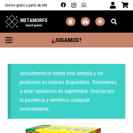
Envíos gratis a partir de 60€
¿JUGAMOS?
Actualmente la tienda está cerrada y los
productos no estarán disponibles. Volveremos
a estar operativos en septiembre. Gracias por
tu paciencia y sentimos cualquier
inconveniente.