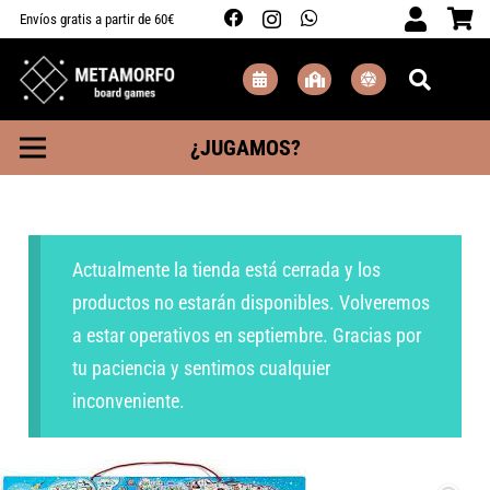
Envíos gratis a partir de 60€
¿JUGAMOS?
Actualmente la tienda está cerrada y los
productos no estarán disponibles. Volveremos
a estar operativos en septiembre. Gracias por
tu paciencia y sentimos cualquier
inconveniente.