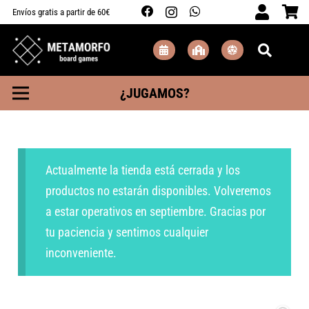
Envíos gratis a partir de 60€
¿JUGAMOS?
Actualmente la tienda está cerrada y los
productos no estarán disponibles. Volveremos
a estar operativos en septiembre. Gracias por
tu paciencia y sentimos cualquier
inconveniente.