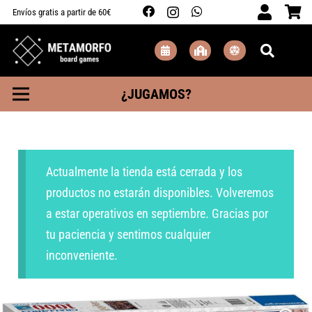
Envíos gratis a partir de 60€
¿JUGAMOS?
Actualmente la tienda está cerrada y los
productos no estarán disponibles. Volveremos
a estar operativos en septiembre. Gracias por
tu paciencia y sentimos cualquier
inconveniente.