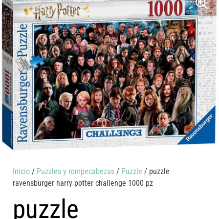
Inicio
/
Puzzles y rompecabezas
/
Puzzle
/ puzzle
ravensburger harry potter challenge 1000 pz
puzzle