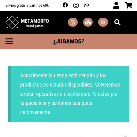
Envíos gratis a partir de 60€
¿JUGAMOS?
Actualmente la tienda está cerrada y los
productos no estarán disponibles. Volveremos
a estar operativos en septiembre. Gracias por
tu paciencia y sentimos cualquier
inconveniente.