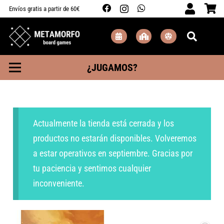
Envíos gratis a partir de 60€
¿JUGAMOS?
Actualmente la tienda está cerrada y los
productos no estarán disponibles. Volveremos
a estar operativos en septiembre. Gracias por
tu paciencia y sentimos cualquier
inconveniente.