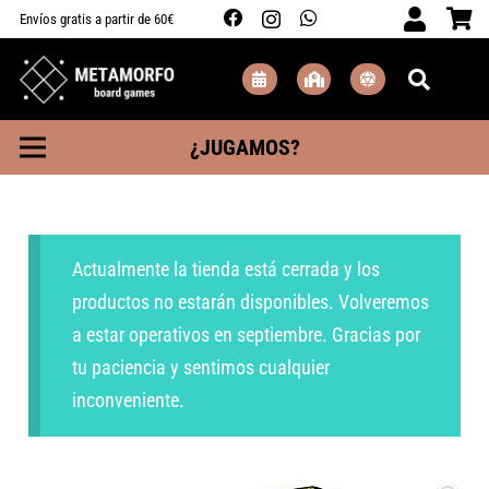
Envíos gratis a partir de 60€
¿JUGAMOS?
Actualmente la tienda está cerrada y los
productos no estarán disponibles. Volveremos
a estar operativos en septiembre. Gracias por
tu paciencia y sentimos cualquier
inconveniente.