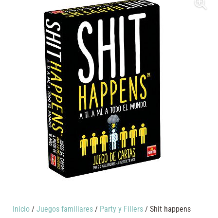
Inicio
/
Juegos familiares
/
Party y Fillers
/ Shit happens