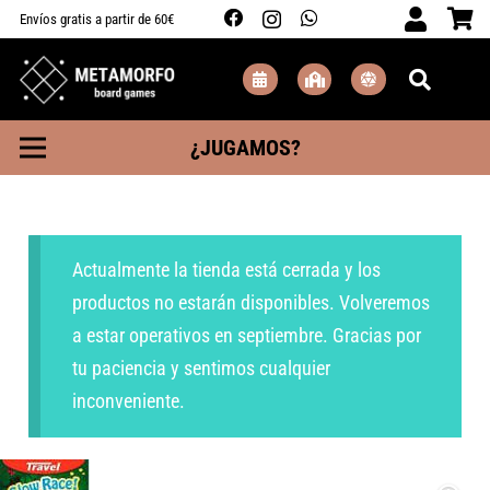
Envíos gratis a partir de 60€
¿JUGAMOS?
Actualmente la tienda está cerrada y los
productos no estarán disponibles. Volveremos
a estar operativos en septiembre. Gracias por
tu paciencia y sentimos cualquier
inconveniente.