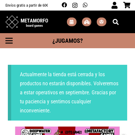
Envíos gratis a partir de 60€
¿JUGAMOS?
Actualmente la tienda está cerrada y los
productos no estarán disponibles. Volveremos
a estar operativos en septiembre. Gracias por
tu paciencia y sentimos cualquier
inconveniente.