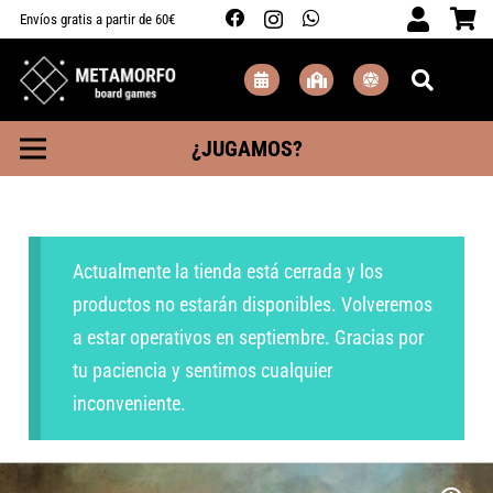
Envíos gratis a partir de 60€
¿JUGAMOS?
Actualmente la tienda está cerrada y los
productos no estarán disponibles. Volveremos
a estar operativos en septiembre. Gracias por
tu paciencia y sentimos cualquier
inconveniente.