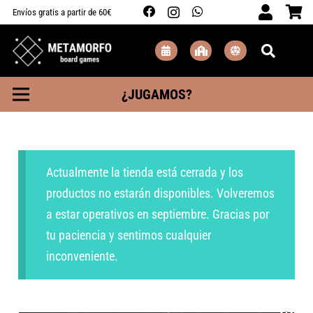
Envíos gratis a partir de 60€
¿JUGAMOS?
Actualmente la tienda está cerrada y los
productos no estarán disponibles. Volveremos
a estar operativos en septiembre. Gracias por
tu paciencia y sentimos cualquier
inconveniente.