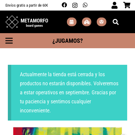
Envíos gratis a partir de 60€
¿JUGAMOS?
Actualmente la tienda está cerrada y los
productos no estarán disponibles. Volveremos
a estar operativos en septiembre. Gracias por
tu paciencia y sentimos cualquier
inconveniente.