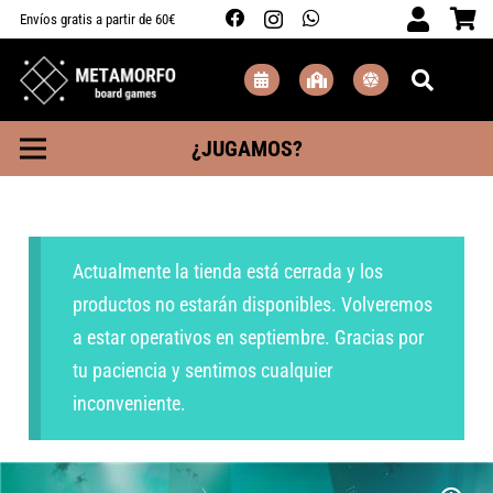
Envíos gratis a partir de 60€
¿JUGAMOS?
Actualmente la tienda está cerrada y los
productos no estarán disponibles. Volveremos
a estar operativos en septiembre. Gracias por
tu paciencia y sentimos cualquier
inconveniente.