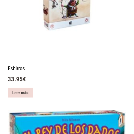
Esbirros
33.95
€
Leer más