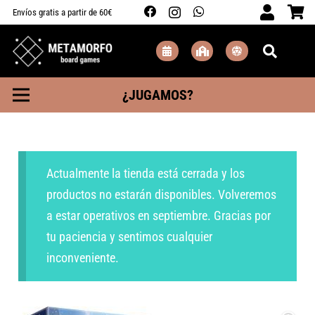
Envíos gratis a partir de 60€
¿JUGAMOS?
Actualmente la tienda está cerrada y los
productos no estarán disponibles. Volveremos
a estar operativos en septiembre. Gracias por
tu paciencia y sentimos cualquier
inconveniente.