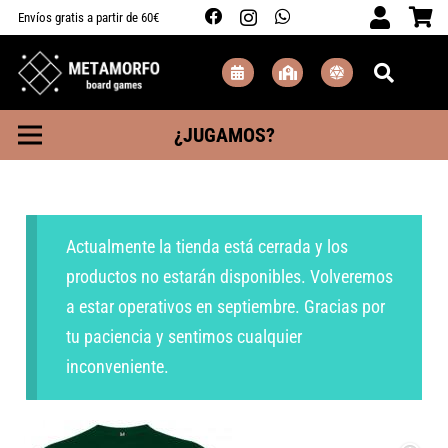
Envíos gratis a partir de 60€
¿JUGAMOS?
Actualmente la tienda está cerrada y los
productos no estarán disponibles. Volveremos
a estar operativos en septiembre. Gracias por
tu paciencia y sentimos cualquier
inconveniente.