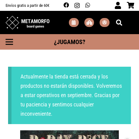
Envíos gratis a partir de 60€
¿JUGAMOS?
Actualmente la tienda está cerrada y los
productos no estarán disponibles. Volveremos
a estar operativos en septiembre. Gracias por
tu paciencia y sentimos cualquier
inconveniente.