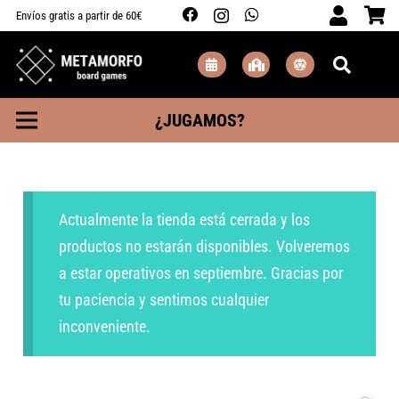
Envíos gratis a partir de 60€
¿JUGAMOS?
Actualmente la tienda está cerrada y los
productos no estarán disponibles. Volveremos
a estar operativos en septiembre. Gracias por
tu paciencia y sentimos cualquier
inconveniente.