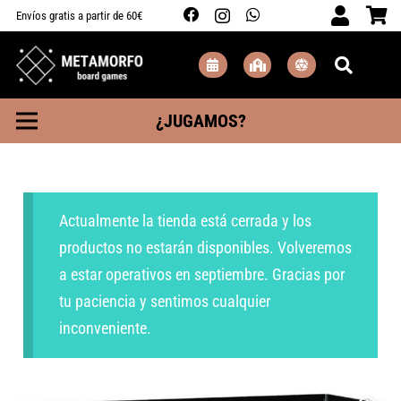
Envíos gratis a partir de 60€
¿JUGAMOS?
Actualmente la tienda está cerrada y los
productos no estarán disponibles. Volveremos
a estar operativos en septiembre. Gracias por
tu paciencia y sentimos cualquier
inconveniente.