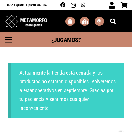
Envíos gratis a partir de 60€
¿JUGAMOS?
Actualmente la tienda está cerrada y los
productos no estarán disponibles. Volveremos
a estar operativos en septiembre. Gracias por
tu paciencia y sentimos cualquier
inconveniente.