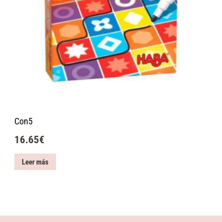
Con5
16.65
€
Leer más