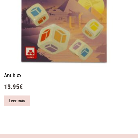
Anubixx
13.95
€
Leer más